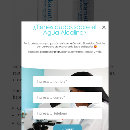
Botella de cristal borosilicato con funda de neopreno
reutilizable ideal para que puedas llevar agua alcalina u
otras bebidas contigo a cualquier parte.
Para beber el agua alcalina Alkanatur Drops u otras
bebidas alcalinizantes.
Capacidad 500 ml.
ECO: Libre de plomo y metales pesados
Con cierre hermético de acero inoxidable que
Enviar